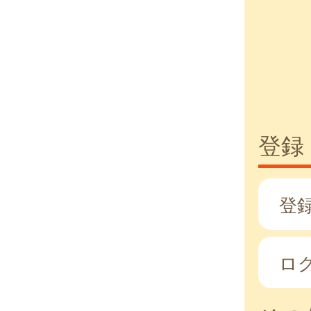
登録
登
ロ