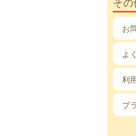
その
お
よ
利
プ