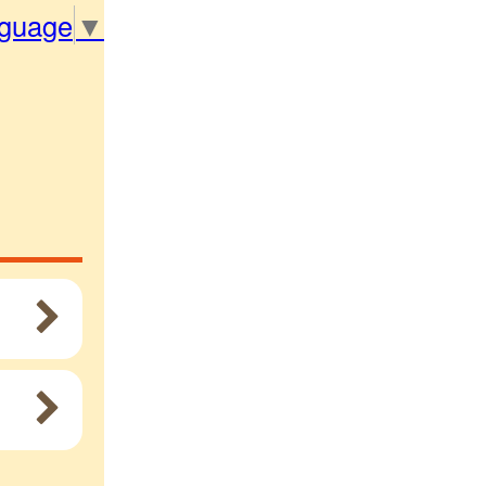
nguage
▼