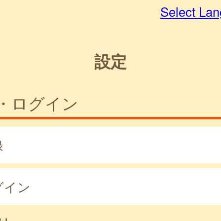
Select La
設定
・ログイン
録
グイン