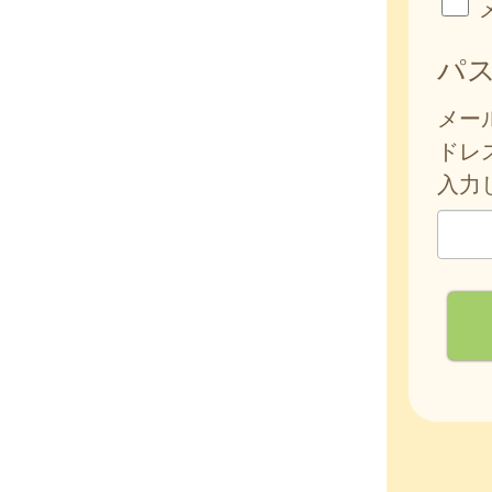
パ
メー
ドレ
入力