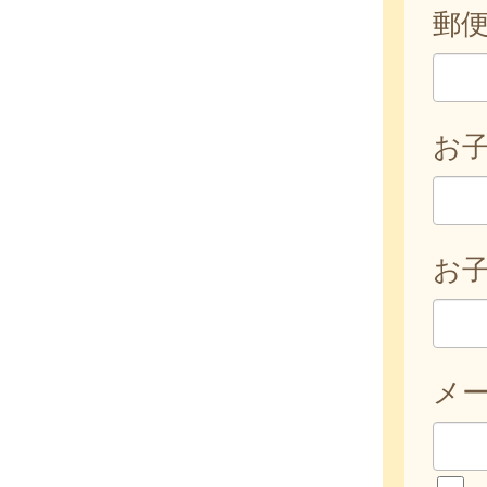
郵
お
お子
メ