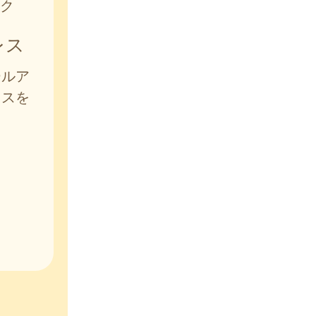
ク
レス
ールア
レスを