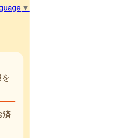
nguage
▼
報を
お済