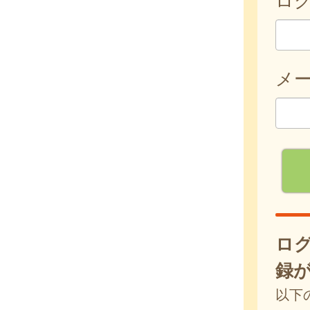
メ
ロ
録
以下