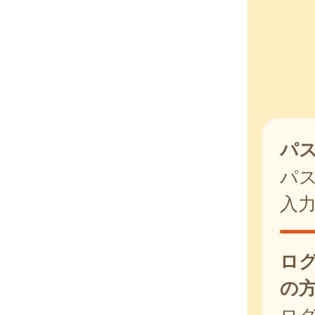
パ
パ
入
ロ
の
ログ