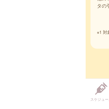
タの
※1
スケジュー