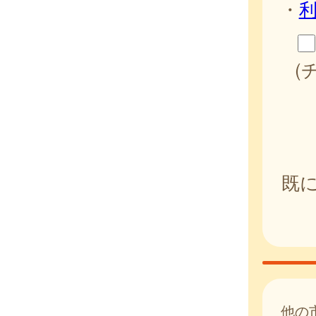
・
(
既
他の