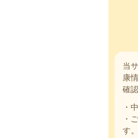
当
康
確
・
・
す