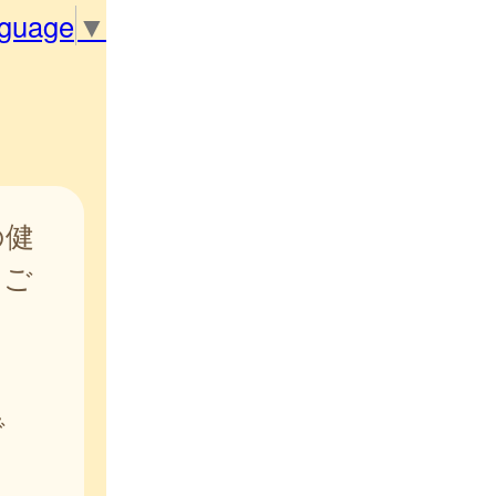
nguage
▼
の健
をご
で