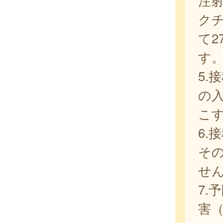
注
ク
て
す
5.
の
こ
6.
そ
せ
7.
害