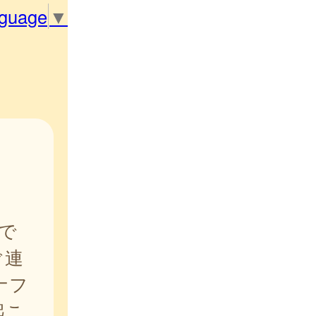
nguage
▼
で
ぐ連
ナフ
起こ