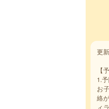
更新
【
1.
お
絡
ィ