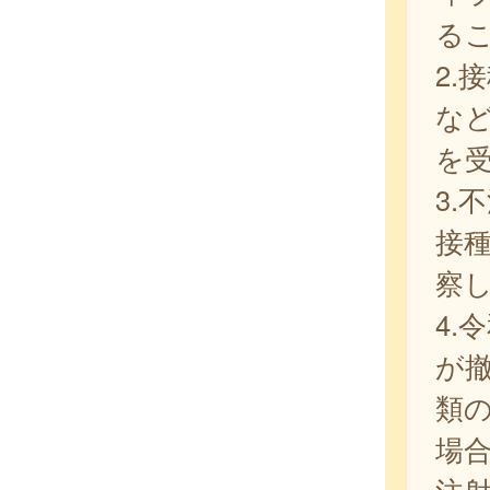
る
2.
な
を
3.
接
察
4.
が
類
場