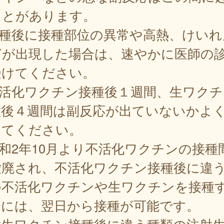
ことがあります。
接種後に接種部位の異常や高熱、けいれ
どが出現した場合は、速やかに医師の
受けてください。
不活化ワクチン接種後１週間、生ワクチ
種後４週間は副反応が出ていないかよ
してください。
令和2年10月より不活化ワクチンの接種
撤廃され、不活化ワクチン接種後に違
の不活化ワクチンや生ワクチンを接種
合には、翌日から接種が可能です。