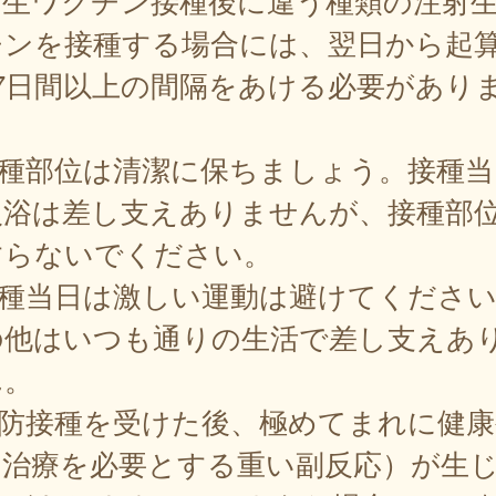
射生ワクチン接種後に違う種類の注射
チンを接種する場合には、翌日から起
27日間以上の間隔をあける必要があり
。
接種部位は清潔に保ちましょう。接種当
入浴は差し支えありませんが、接種部
すらないでください。
接種当日は激しい運動は避けてくださ
の他はいつも通りの生活で差し支えあ
ん。
予防接種を受けた後、極めてまれに健康
（治療を必要とする重い副反応）が生