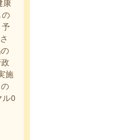
健康
もの
、予
用さ
品の
行政
実施
すの
ル0