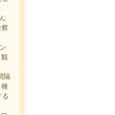
ん
診察
ン
く観
間隔
う種
する