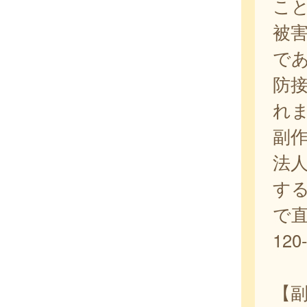
こ
被
で
防
れ
副
法人
す
で
120
【