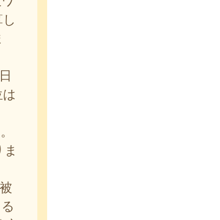
生ワ
算し
ま
日
位は
い。
りま
被
じる