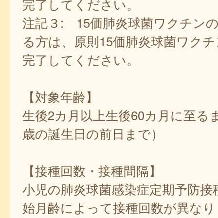
完了してください。
注記３: 15価肺炎球菌ワクチン
る方は、原則15価肺炎球菌ワク
完了してください。
【対象年齢】
生後2カ月以上生後60カ月に至る
歳の誕生日の前日まで）
【接種回数・接種間隔】
小児の肺炎球菌感染症定期予防接
始月齢によって接種回数が異なり