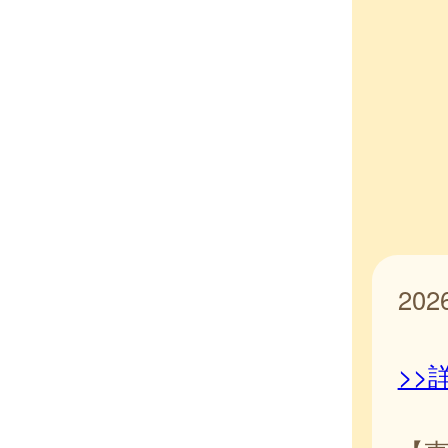
20
>>