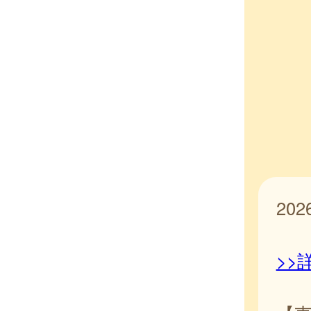
20
>>