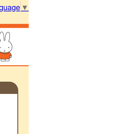
nguage
▼